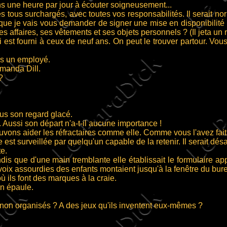
s une heure par jour à écouter soigneusement...
us surchargés, avec toutes vos responsabilités. Il serait norma
is que je vais vous demander de signer une mise en disponibilit
 affaires, ses vêtements et ses objets personnels ? (Il jeta un 
t fourni à ceux de neuf ans. On peut le trouver partour. Vous
ers un employé.
manda Dill.
?
sous son regard glacé.
Aussi son départ n'a-t-il aucune importance !
ons aider les réfractaires comme elle. Comme vous l'avez fait
st surveillée par quelqu'un capable de la retenir. Il serait dé
e.
is que d'une main tremblante elle établissait le formulaire app
es voix assourdies des enfants montaient jusqu'à la fenêtre du bur
 ils font des marques à la craie.
n épaule.
non organisés ? A des jeux qu'ils inventent eux-mêmes ?