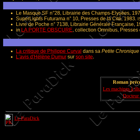
Le Masque SF n°28, Librairie des Champs-Elysées, 19
SuperLights Futurama n° 10, Presses de la Cité, 1983.
I
Livre de Poche n° 7138, Librairie Générale Française, 
in
LA PORTE OBSCURE
, collection Omnibus, Presses 
La critique de Philippe Curval
dans sa
Petite Chronique
L'avis d'Hélène Dumur
sur
son site
.
Roman préc
Les machines à ill
Docteur 
Le ParaDick