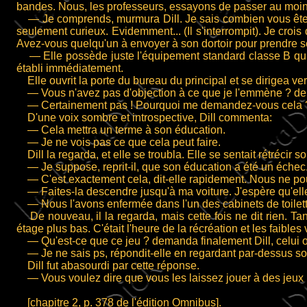
bandes. Nous, les professeurs, essayons de passer au moin
— Je comprends, murmura Dill. Je sais combien vous êtes to
seulement curieux. Evidemment... (Il s'interrompit). Je cro
Avez-vous quelqu'un à envoyer à son dortoir pour prendre ses
— Elle possède juste l'équipement standard classe B qui es
établi immédiatement.
Elle ouvrit la porte du bureau du principal et se dirigea v
— Vous n'avez pas d'objection à ce que je l'emmène ? de
— Certainement pas ! Pourquoi me demandez-vous cela 
D'une voix sombre et introspective, Dill commenta:
— Cela mettra un terme à son éducation.
— Je ne vois pas ce que cela peut faire.
Dill la regarda, et elle se troubla. Elle se sentait rétrécir 
— Je suppose, reprit-il, que son éducation a été un échec. 
— C'est exactement cela, dit-elle rapidement. Nous ne pouv
— Faites-la descendre jusqu'à ma voiture. J'espère qu'elle e
— Nous l'avons enfermée dans l'un des cabinets de toilett
De nouveau, il la regarda, mais cette fois ne dit rien. Tand
étage plus bas. C'était l'heure de la récréation et les faibl
— Qu'est-ce que ce jeu ? demanda finalement Dill, celui où
— Je ne sais ps, répondit-elle en regardant par-dessus so
Dill fut abasourdi par cette réponse.
— Vous voulez dire que vous les laissez jouer à des jeux 
[chapitre 2, p. 378 de l'édition Omnibus].