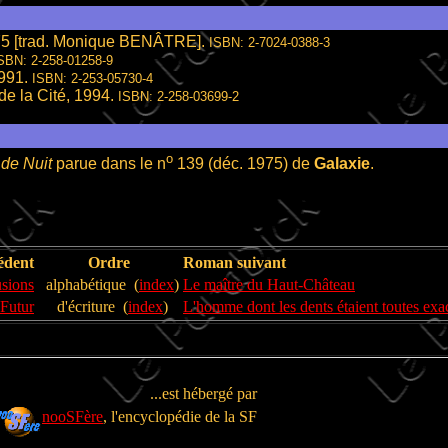
75 [trad. Monique BENÂTRE].
ISBN: 2-7024-0388-3
SBN: 2-258-01258-9
1991.
ISBN: 2-253-05730-4
de la Cité, 1994.
ISBN: 2-258-03699-2
o
 de Nuit
parue dans le n
139 (déc. 1975) de
Galaxie
.
édent
Ordre
Roman suivant
usions
alphabétique (
index
)
Le maître du Haut-Château
Futur
d'écriture (
index
)
L'homme dont les dents étaient toutes ex
...est hébergé par
nooSFère
, l'encyclopédie de la SF