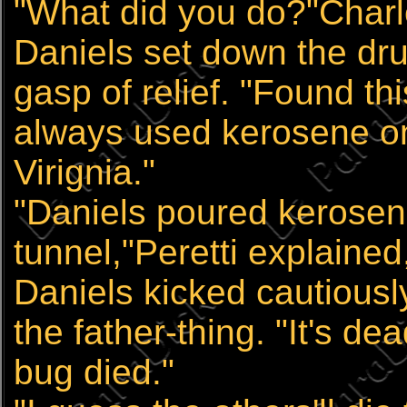
"What did you do?"Charl
Daniels set down the dru
gasp of relief. "Found th
always used kerosene on
Virignia."
"Daniels poured kerosen
tunnel,"Peretti explained,
Daniels kicked cautiousl
the father-thing. "It's d
bug died."