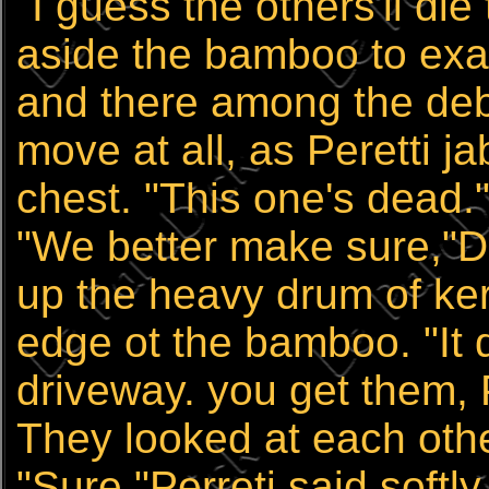
"I guess the others'll di
aside the bamboo to exa
and there among the debr
move at all, as Peretti ja
chest. "This one's dead.
"We better make sure,"Da
up the heavy drum of ker
edge ot the bamboo. "It
driveway. you get them, P
They looked at each othe
"Sure,"Perreti said softly