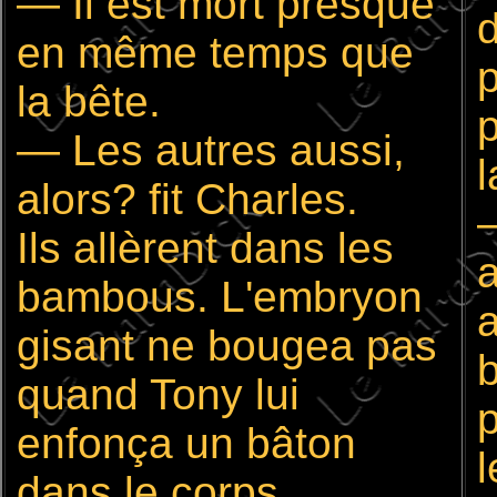
— Il est mort presque
en même temps que
p
la bête.
— Les autres aussi,
l
alors? fit Charles.
Ils allèrent dans les
a
bambous. L'embryon
a
gisant ne bougea pas
quand Tony lui
p
enfonça un bâton
l
dans le corps.