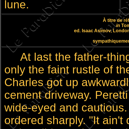
lune.
À titre de ré
in
Tom
ed. Isaac Asimov, London,
sympathiquement
At last the father-thing
only the faint rustle of 
Charles got up awkwardl
cement driveway. Perett
wide-eyed and cautious. 
ordered sharply. "It ain't 