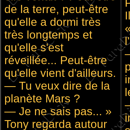
P
de la terre, peut-être
I
qu'elle a dormi très
«
très longtemps et
l
qu'elle s'est
réveillée... Peut-être
p
qu'elle vient d'ailleurs.
i
— Tu veux dire de la
l
planète Mars ?
—
— Je ne sais pas... »
i
Tony regarda autour