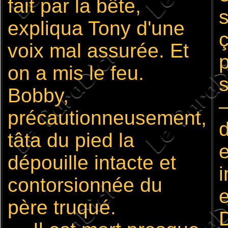
fait par la bête,
expliqua Tony d'une
voix mal assurée. Et
p
on a mis le feu.
s
Bobby,
—
précautionneusement,
d
tâta du pied la
e
dépouille intacte et
i
contorsionnée du
e
père truqué.
D