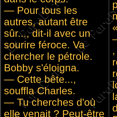
p
— Pour tous les
m
autres, autant être
«
sûr..., dit-il avec un
—
sourire féroce. Va
,
chercher le pétrole.
r
Bobby s'éloigna.
r
— Cette bête...,
l
souffla Charles.
l
— Tu cherches d'où
d
elle venait ? Peut-être