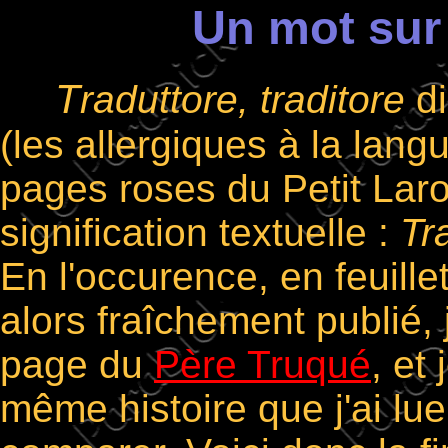
Un mot sur 
T
raduttore, traditore
di
(les allergiques à la lan
pages roses du Petit Laro
signification textuelle :
Tr
En l'occurence, en feuille
alors fraîchement publié, 
page du
Père Truqué
, et
même histoire que j'ai lue